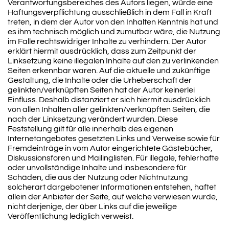
Verantwortungsbereiches des Autors liegen, würde eine
Haftungsverpflichtung ausschließlich in dem Fall in Kraft
treten, in dem der Autor von den Inhalten Kenntnis hat und
es ihm technisch möglich und zumutbar wäre, die Nutzung
im Falle rechtswidriger Inhalte zu verhindern. Der Autor
erklärt hiermit ausdrücklich, dass zum Zeitpunkt der
Linksetzung keine illegalen Inhalte auf den zu verlinkenden
Seiten erkennbar waren. Auf die aktuelle und zukünftige
Gestaltung, die Inhalte oder die Urheberschaft der
gelinkten/verknüpften Seiten hat der Autor keinerlei
Einfluss. Deshalb distanziert er sich hiermit ausdrücklich
von allen Inhalten aller gelinkten/verknüpften Seiten, die
nach der Linksetzung verändert wurden. Diese
Feststellung gilt für alle innerhalb des eigenen
Internetangebotes gesetzten Links und Verweise sowie für
Fremdeinträge in vom Autor eingerichtete Gästebücher,
Diskussionsforen und Mailinglisten. Für illegale, fehlerhafte
oder unvollständige Inhalte und insbesondere für
Schäden, die aus der Nutzung oder Nichtnutzung
solcherart dargebotener Informationen entstehen, haftet
allein der Anbieter der Seite, auf welche verwiesen wurde,
nicht derjenige, der über Links auf die jeweilige
Veröffentlichung lediglich verweist.